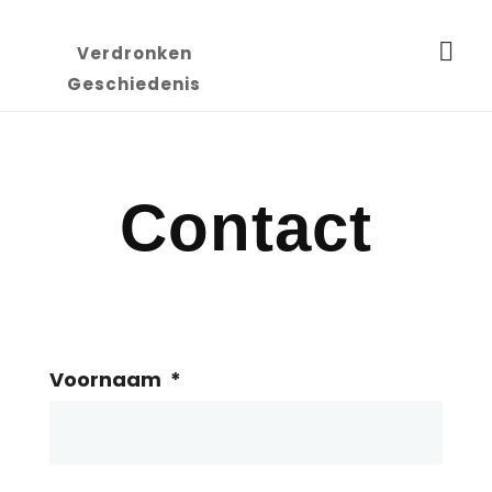
U bevindt zich hier:
Startpagina
Contact
Verdronken
Geschiedenis
Contact
Voornaam
*