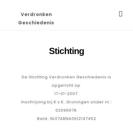
U bevindt zich hier:
Startpagina
informatie
stichting
Verdronken
Geschiedenis
Stichting
De Stichting Verdronken Geschiedenis is
opgericht op
17-01-2007.
Inschrijving bij K.v.K. Groningen onder nr.:
02096978.
Bank: NL07ABNA0612147452